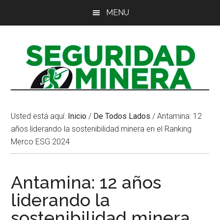
Saltar
Saltar
Saltar
MENU
al
a
al
contenido
la
pie
principal
barra
de
lateral
página
principal
Usted está aquí:
Inicio
/
De Todos Lados
/
Antamina: 12
años liderando la sostenibilidad minera en el Ranking
Merco ESG 2024
Antamina: 12 años
liderando la
sostenibilidad minera