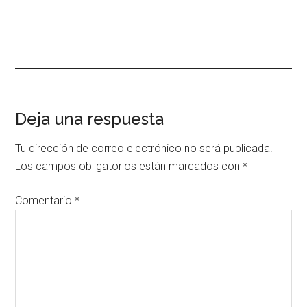
Interacciones
Deja una respuesta
con
Tu dirección de correo electrónico no será publicada.
los
Los campos obligatorios están marcados con
*
lectores
Comentario
*