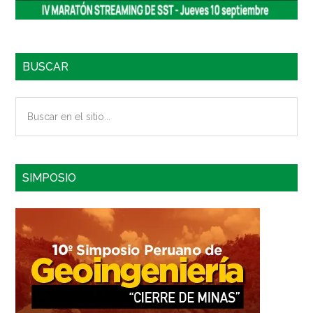
BUSCAR
Buscar
en
el
sitio...
SIMPOSIO