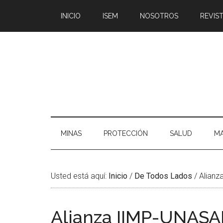
Saltar
Skip
Saltar
Saltar
INICIO
ISEM
NOSOTROS
REVIST
al
to
a
al
contenido
secondary
la
pie
principal
menu
barra
de
lateral
página
principal
MINAS
PROTECCIÓN
SALUD
MA
Usted está aquí:
Inicio
/
De Todos Lados
/
Alianz
Alianza IIMP-UNASA