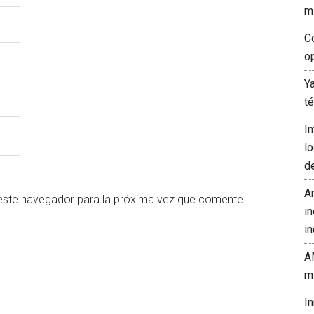
m
C
o
Y
t
I
l
d
A
este navegador para la próxima vez que comente.
in
in
A
m
I