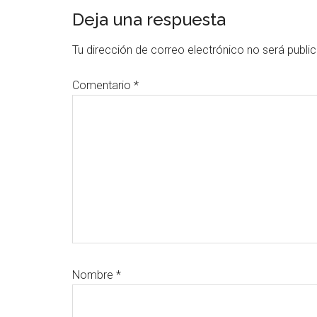
Interacciones
Deja una respuesta
con
Tu dirección de correo electrónico no será publi
los
Comentario
*
lectores
Nombre
*