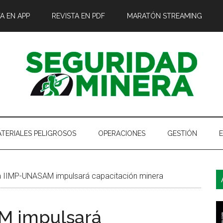
A EN APP
REVISTA EN PDF
MARATÓN STREAMING
TERIALES PELIGROSOS
OPERACIONES
GESTIÓN
B
a IIMP-UNASAM impulsará capacitación minera
l
p
M impulsará