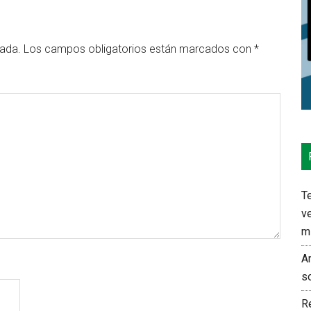
cada.
Los campos obligatorios están marcados con
*
Te
ve
m
An
s
Re