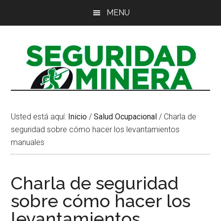
Saltar
Saltar
Saltar
MENU
al
a
al
contenido
la
pie
principal
barra
de
lateral
página
principal
Usted está aquí:
Inicio
/
Salud Ocupacional
/
Charla de
seguridad sobre cómo hacer los levantamientos
manuales
Charla de seguridad
sobre cómo hacer los
levantamientos