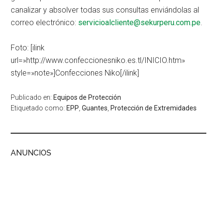
canalizar y absolver todas sus consultas enviándolas al
correo electrónico:
servicioalcliente@sekurperu.com.pe
.
Foto: [ilink
url=»http://www.confeccionesniko.es.tl/INICIO.htm»
style=»note»]Confecciones Niko[/ilink]
Publicado en:
Equipos de Protección
Etiquetado como:
EPP
,
Guantes
,
Protección de Extremidades
ANUNCIOS