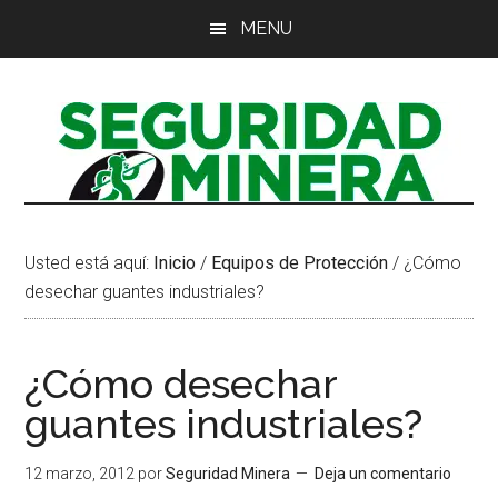
Saltar
Saltar
Saltar
MENU
al
a
al
contenido
la
pie
principal
barra
de
lateral
página
principal
Usted está aquí:
Inicio
/
Equipos de Protección
/
¿Cómo
desechar guantes industriales?
¿Cómo desechar
guantes industriales?
12 marzo, 2012
por
Seguridad Minera
Deja un comentario