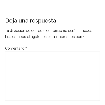
Interacciones
Deja una respuesta
con
Tu dirección de correo electrónico no será publicada.
los
Los campos obligatorios están marcados con
*
lectores
Comentario
*