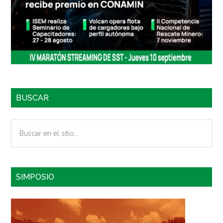
BUSCAR
Buscar
en
el
sitio...
SIMPOSIO