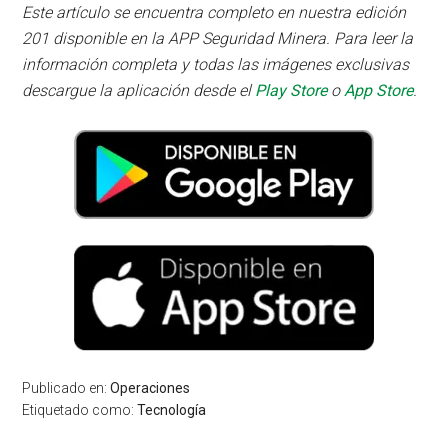
Este artículo se encuentra completo en nuestra edición
201 disponible en la APP Seguridad Minera. Para leer la
información completa y todas las imágenes exclusivas
descargue la aplicación desde el
Play Store
o
App Store
.
Publicado en:
Operaciones
Etiquetado como:
Tecnología