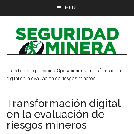
Saltar
Saltar
Saltar
MENU
al
a
al
contenido
la
pie
principal
barra
de
lateral
página
principal
Usted está aquí:
Inicio
/
Operaciones
/
Transformación
digital en la evaluación de riesgos mineros
Transformación digital
en la evaluación de
riesgos mineros