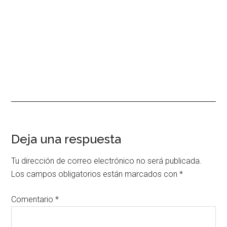
Interacciones
Deja una respuesta
con
Tu dirección de correo electrónico no será publicada.
los
Los campos obligatorios están marcados con
*
lectores
Comentario
*