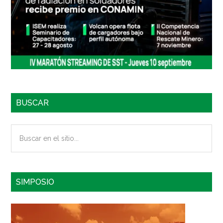
BUSCAR
Buscar
en
el
sitio...
SIMPOSIO