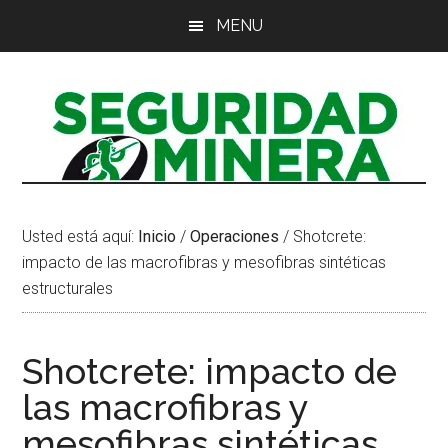
Saltar
Saltar
Saltar
MENU
al
a
al
contenido
la
pie
principal
barra
de
lateral
página
principal
Usted está aquí:
Inicio
/
Operaciones
/
Shotcrete:
impacto de las macrofibras y mesofibras sintéticas
estructurales
Shotcrete: impacto de
las macrofibras y
mesofibras sintéticas