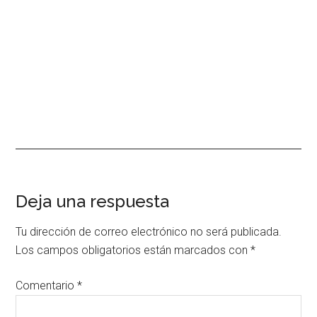
Interacciones
Deja una respuesta
con
Tu dirección de correo electrónico no será publicada.
los
Los campos obligatorios están marcados con
*
lectores
Comentario
*