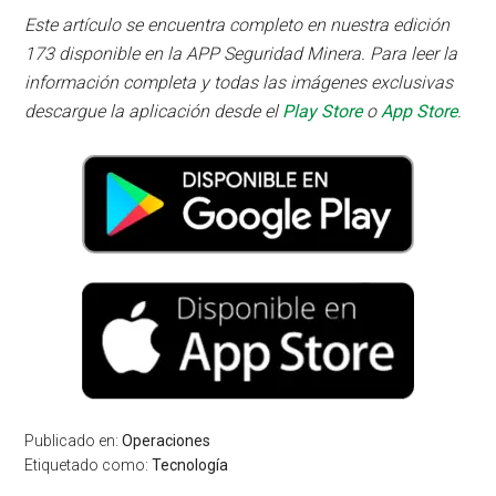
Este artículo se encuentra completo en nuestra edición
173 disponible en la APP Seguridad Minera. Para leer la
información completa y todas las imágenes exclusivas
descargue la aplicación desde el
Play Store
o
App Store
.
Publicado en:
Operaciones
Etiquetado como:
Tecnología