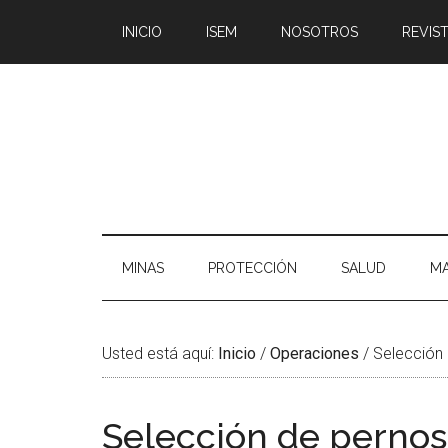
Saltar
Skip
Saltar
Saltar
INICIO
ISEM
NOSOTROS
REVIST
al
to
a
al
contenido
secondary
la
pie
principal
menu
barra
de
lateral
página
principal
MINAS
PROTECCIÓN
SALUD
MA
Usted está aquí:
Inicio
/
Operaciones
/
Selección 
Selección de pernos