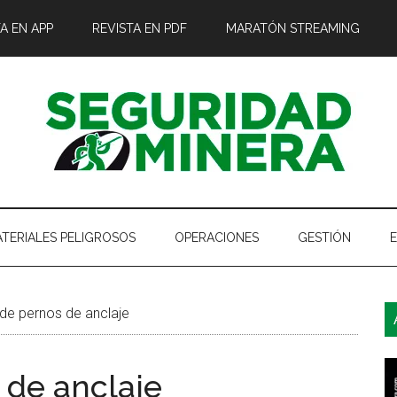
A EN APP
REVISTA EN PDF
MARATÓN STREAMING
TERIALES PELIGROSOS
OPERACIONES
GESTIÓN
B
de pernos de anclaje
l
p
 de anclaje