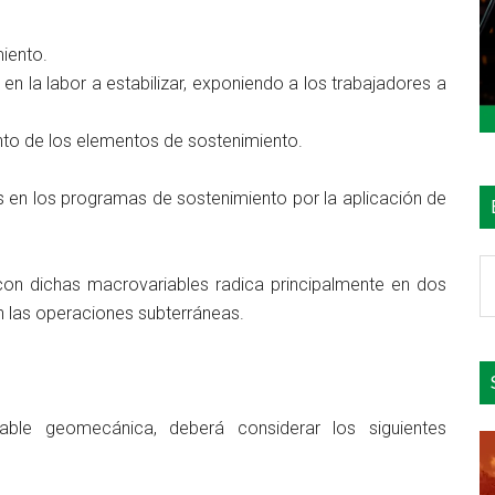
iento.
n la labor a estabilizar, exponiendo a los trabajadores a
o de los elementos de sostenimiento.
 en los programas de sostenimiento por la aplicación de
B
 con dichas macrovariables radica principalmente en dos
e
en las operaciones subterráneas.
el
si
able geomecánica, deberá considerar los siguientes