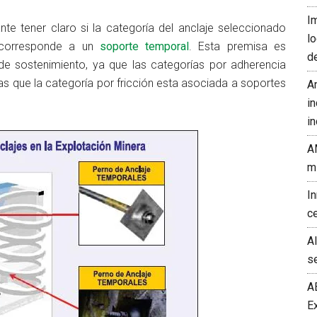
I
nte tener claro si la categoría del anclaje seleccionado
l
 corresponde a un
soporte temporal
. Esta premisa es
d
de sostenimiento, ya que las categorías por adherencia
 que la categoría por fricción esta asociada a soportes
A
in
in
A
m
I
c
A
s
A
E