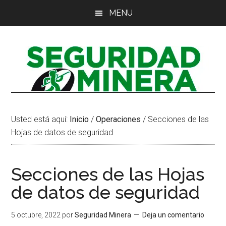
Saltar
Saltar
Saltar
MENU
al
a
al
contenido
la
pie
principal
barra
de
lateral
página
principal
Usted está aquí:
Inicio
/
Operaciones
/
Secciones de las
Hojas de datos de seguridad
Secciones de las Hojas
de datos de seguridad
5 octubre, 2022
por
Seguridad Minera
Deja un comentario