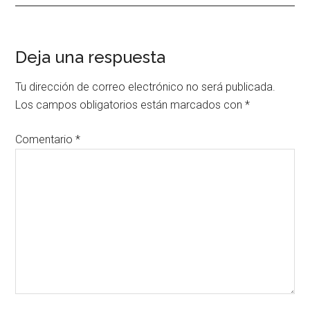
Interacciones
Deja una respuesta
con
Tu dirección de correo electrónico no será publicada.
los
Los campos obligatorios están marcados con
*
lectores
Comentario
*