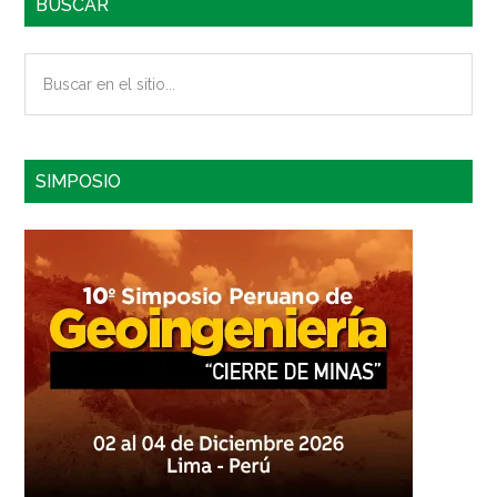
BUSCAR
Buscar
en
el
sitio...
SIMPOSIO