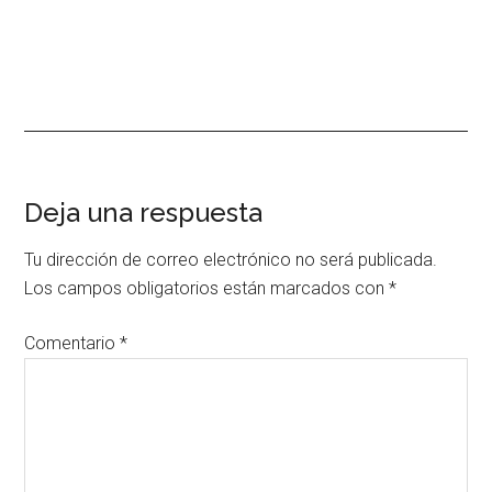
Interacciones
Deja una respuesta
con
Tu dirección de correo electrónico no será publicada.
los
Los campos obligatorios están marcados con
*
lectores
Comentario
*