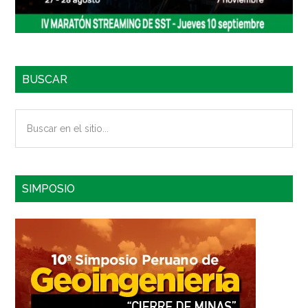
BUSCAR
Buscar
en
el
sitio...
SIMPOSIO