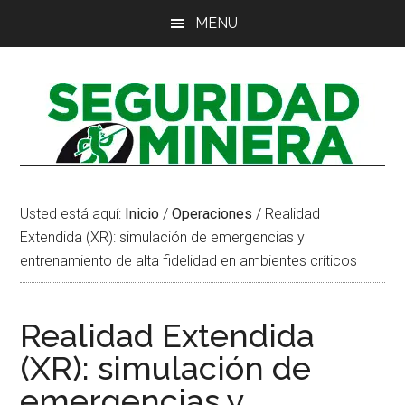
Saltar
Saltar
Saltar
MENU
al
a
al
contenido
la
pie
principal
barra
de
lateral
página
principal
Usted está aquí:
Inicio
/
Operaciones
/
Realidad
Extendida (XR): simulación de emergencias y
entrenamiento de alta fidelidad en ambientes críticos
Realidad Extendida
(XR): simulación de
emergencias y