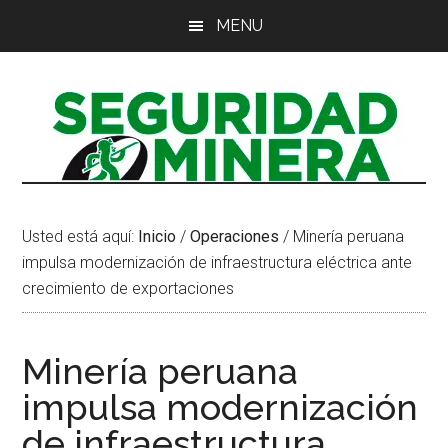
Saltar
Saltar
Saltar
MENU
al
a
al
contenido
la
pie
principal
barra
de
lateral
página
principal
Usted está aquí:
Inicio
/
Operaciones
/
Minería peruana
impulsa modernización de infraestructura eléctrica ante
crecimiento de exportaciones
Minería peruana
impulsa modernización
de infraestructura