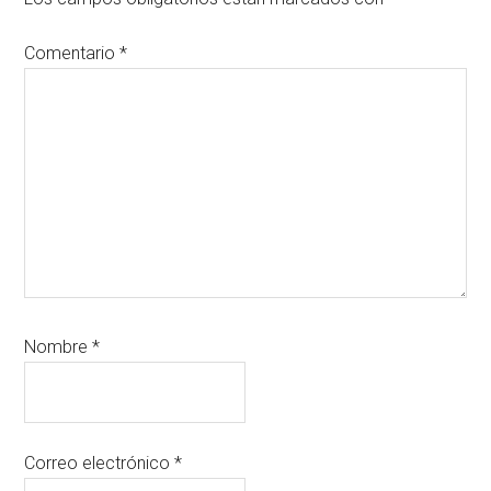
los
lectores
Comentario
*
Nombre
*
Correo electrónico
*