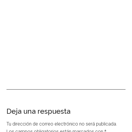
Interacciones
Deja una respuesta
con
Tu dirección de correo electrónico no será publicada.
Los campos obligatorios están marcados con
*