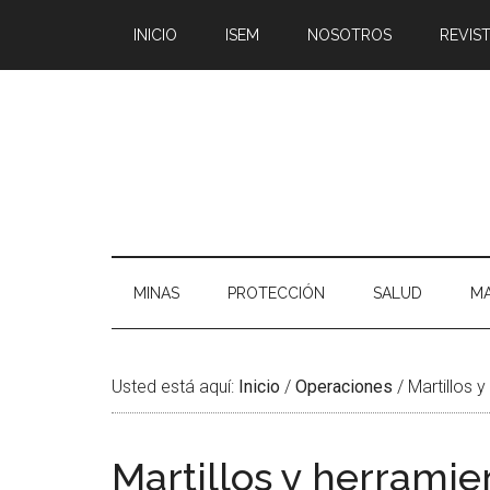
Saltar
Skip
Saltar
Saltar
INICIO
ISEM
NOSOTROS
REVIST
al
to
a
al
contenido
secondary
la
pie
principal
menu
barra
de
lateral
página
principal
MINAS
PROTECCIÓN
SALUD
MA
Usted está aquí:
Inicio
/
Operaciones
/
Martillos 
Martillos y herrami