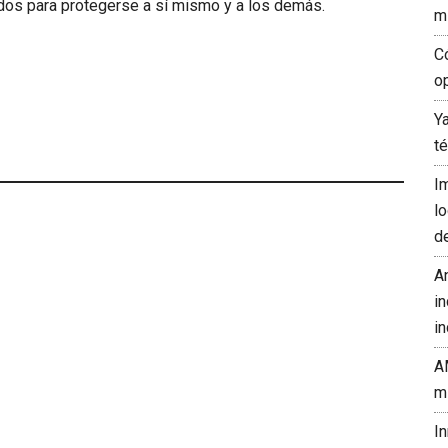
dos para protegerse a sí mismo y a los demás.
m
C
o
Y
t
I
l
d
A
in
in
A
m
I