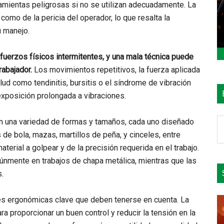
amientas peligrosas si no se utilizan adecuadamente. La
como de la pericia del operador, lo que resalta la
u manejo.
fuerzos físicos intermitentes, y una mala técnica puede
rabajador.
Los movimientos repetitivos, la fuerza aplicada
ud como tendinitis, bursitis o el síndrome de vibración
exposición prolongada a vibraciones.
B
en una variedad de formas y tamaños, cada uno diseñado
e
s de bola, mazas, martillos de peña, y cinceles, entre
el
material a golpear y de la precisión requerida en el trabajo.
si
múnmente en trabajos de chapa metálica, mientras que las
.
nes ergonómicas clave que deben tenerse en cuenta. La
 proporcionar un buen control y reducir la tensión en la