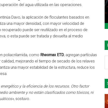
uperación del agua utilizada en las operaciones.
ontinúa Davo, la aplicación de floculantes basados en
ntiza una mayor densidad, con mayor velocidad de
 recuperado puede ser reutilizado en el proceso de
va, o esta puede ser tratada y devuelta al medio
en poliacrilamida, como
Rheomax ETD
, agregan partículas
B
r calidad, mejorando el tiempo de secado de los relaves
e
ntiza una mayor estabilidad de la estructura, reduce los
el
resa.
si
ergético y la eficiencia de los recursos. Otro factor
edio ambiente y no están clasificados como tóxicos, ni
uáticos»
, sostuvo.