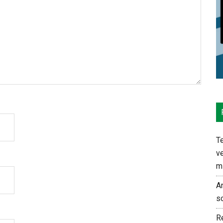
Te
ve
m
An
s
Re