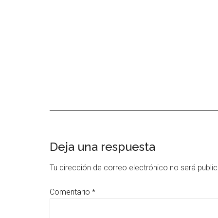
Interacciones
Deja una respuesta
con
Tu dirección de correo electrónico no será publi
los
Comentario
*
lectores