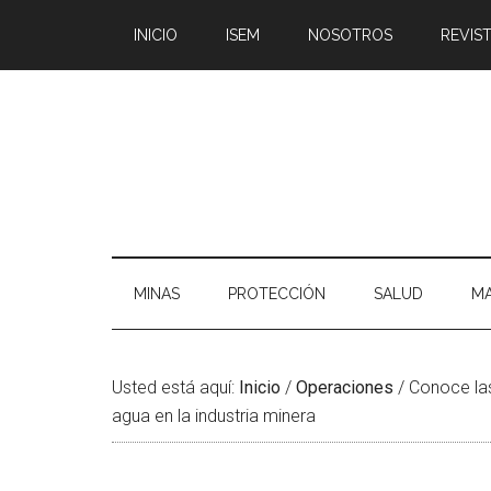
Saltar
Skip
Saltar
Saltar
INICIO
ISEM
NOSOTROS
REVIST
al
to
a
al
contenido
secondary
la
pie
principal
menu
barra
de
lateral
página
principal
MINAS
PROTECCIÓN
SALUD
MA
Usted está aquí:
Inicio
/
Operaciones
/
Conoce las
agua en la industria minera