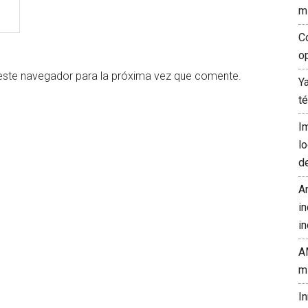
m
C
o
este navegador para la próxima vez que comente.
Y
t
I
l
d
A
in
in
A
m
I