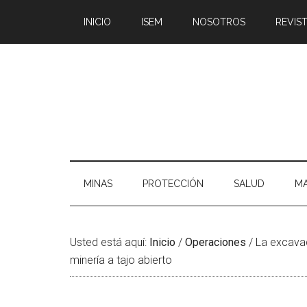
Saltar
Skip
Saltar
Saltar
INICIO
ISEM
NOSOTROS
REVIST
al
to
a
al
contenido
secondary
la
pie
principal
menu
barra
de
lateral
página
principal
MINAS
PROTECCIÓN
SALUD
MA
Usted está aquí:
Inicio
/
Operaciones
/
La excavad
minería a tajo abierto