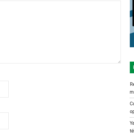
Re
m
C
o
Y
t