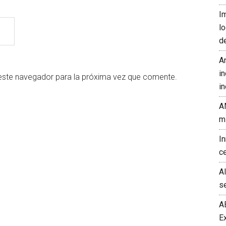
I
l
d
A
in
este navegador para la próxima vez que comente.
in
A
m
I
c
A
s
A
E