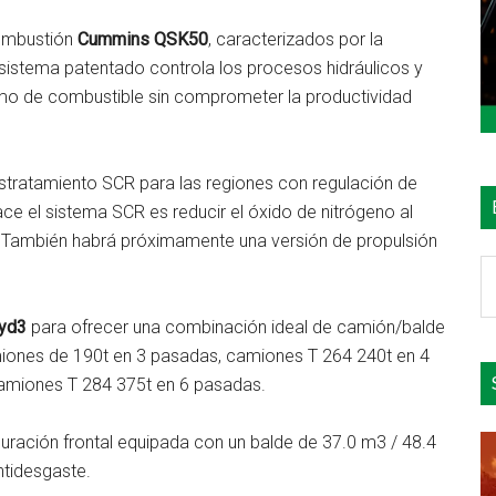
ombustión
Cummins QSK50
, caracterizados por la
 sistema patentado controla los procesos hidráulicos y
umo de combustible sin comprometer la productividad
stratamiento SCR para las regiones con regulación de
ace el sistema SCR es reducir el óxido de nitrógeno al
pe. También habrá próximamente una versión de propulsión
B
e
el
 yd3
para ofrecer una combinación ideal de camión/balde
si
miones de 190t en 3 pasadas, camiones T 264 240t en 4
amiones T 284 375t en 6 pasadas.
uración frontal equipada con un balde de 37.0 m3 / 48.4
ntidesgaste.