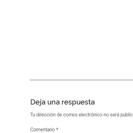
Interacciones
Deja una respuesta
con
Tu dirección de correo electrónico no será publi
los
Comentario
*