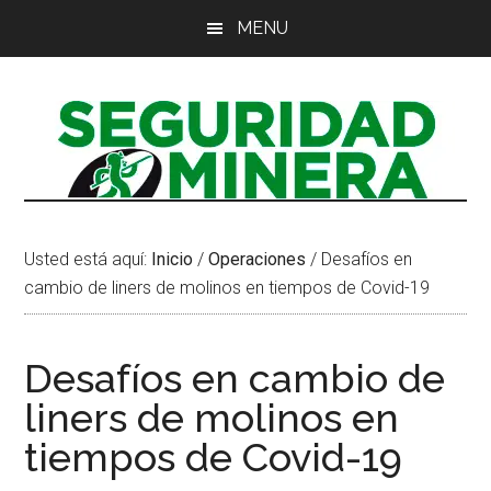
Saltar
Saltar
Saltar
MENU
al
a
al
contenido
la
pie
principal
barra
de
lateral
página
principal
Usted está aquí:
Inicio
/
Operaciones
/
Desafíos en
cambio de liners de molinos en tiempos de Covid-19
Desafíos en cambio de
liners de molinos en
tiempos de Covid-19