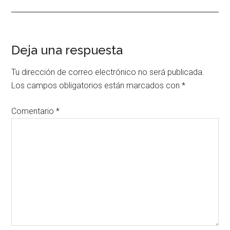
Interacciones
Deja una respuesta
con
Tu dirección de correo electrónico no será publicada.
los
Los campos obligatorios están marcados con
*
lectores
Comentario
*