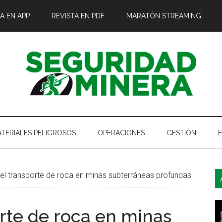
A EN APP
REVISTA EN PDF
MARATÓN STREAMING
TERIALES PELIGROSOS
OPERACIONES
GESTIÓN
B
el transporte de roca en minas subterráneas profundas
l
p
rte de roca en minas