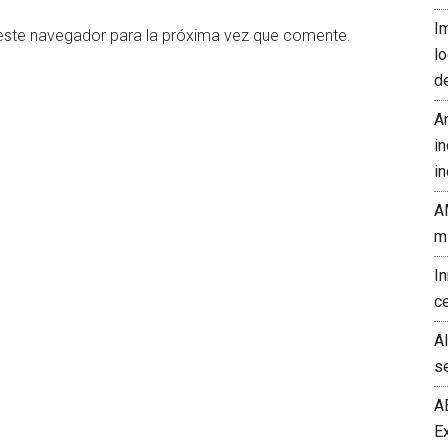
I
este navegador para la próxima vez que comente.
l
d
A
in
in
A
m
I
c
A
s
A
E