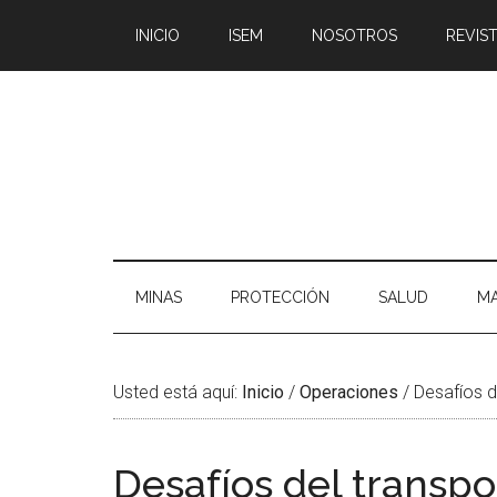
Saltar
Skip
Saltar
Saltar
INICIO
ISEM
NOSOTROS
REVIST
al
to
a
al
contenido
secondary
la
pie
principal
menu
barra
de
lateral
página
principal
MINAS
PROTECCIÓN
SALUD
MA
Usted está aquí:
Inicio
/
Operaciones
/
Desafíos d
Desafíos del transpo