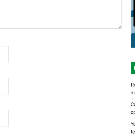
Re
m
C
o
Y
t