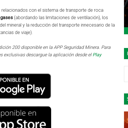
os relacionados con el sistema de transporte de roca
e gases
(abordando las limitaciones de ventilación), los
l mineral y la reducción del transporte innecesario de la
tancias de viaje).
dición 200 disponible en la APP Seguridad Minera. Para
s exclusivas descargue la aplicación desde el
Play
B
e
el
si