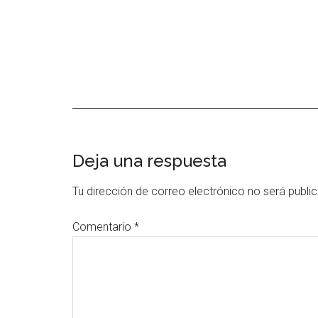
Interacciones
Deja una respuesta
con
Tu dirección de correo electrónico no será publi
los
Comentario
*
lectores