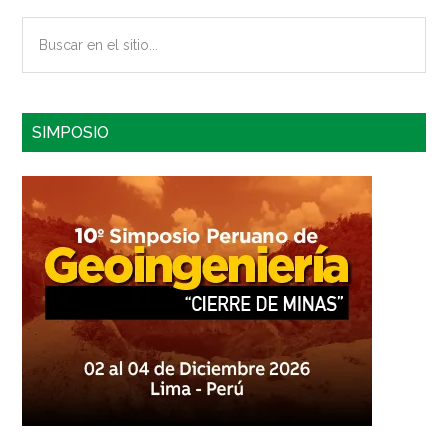
Buscar
en
el
sitio...
SIMPOSIO