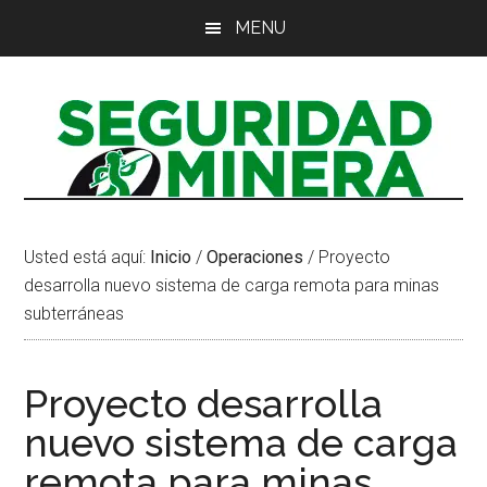
Saltar
Saltar
Saltar
MENU
al
a
al
contenido
la
pie
principal
barra
de
lateral
página
principal
Usted está aquí:
Inicio
/
Operaciones
/
Proyecto
desarrolla nuevo sistema de carga remota para minas
subterráneas
Proyecto desarrolla
nuevo sistema de carga
remota para minas