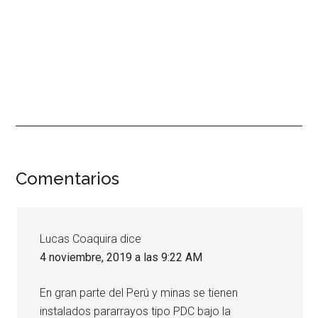
Interacciones
Comentarios
con
los
Lucas Coaquira
dice
lectores
4 noviembre, 2019 a las 9:22 AM
En gran parte del Perú y minas se tienen
instalados pararrayos tipo PDC bajo la