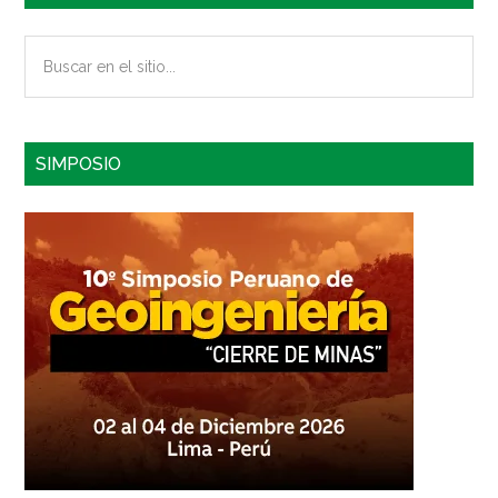
Buscar
en
el
sitio...
SIMPOSIO