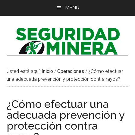
Saltar
Saltar
Saltar
MENU
al
a
al
contenido
la
pie
principal
barra
de
lateral
página
principal
Usted está aquí:
Inicio
/
Operaciones
/
¿Cómo efectuar
una adecuada prevención y protección contra rayos?
¿Cómo efectuar una
adecuada prevención y
protección contra