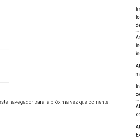
I
l
d
A
in
in
A
m
I
c
este navegador para la próxima vez que comente.
A
s
A
E