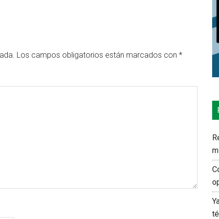
cada.
Los campos obligatorios están marcados con
*
Re
m
C
o
Y
t