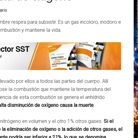
ario
mbre respira para subsistir. Es un gas incoloro, inodoro e
ombustión y mantiene la vida.
levado por ellos a todos las partes del cuerpo. Allí
ose la combustión que mantiene la temperatura del
encia de esta combustión se genera el anhídrido
alta disminución de oxígeno causa la muerte
.
nitrógeno en volumen y el otro 1% otros gases.
Si el
la eliminación de oxígeno o la adición de otros gases, el
nte podría ser inferior a 21%, lo que se denomina