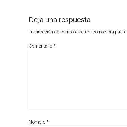
Interacciones
Deja una respuesta
con
Tu dirección de correo electrónico no será publi
los
Comentario
*
lectores
Nombre
*