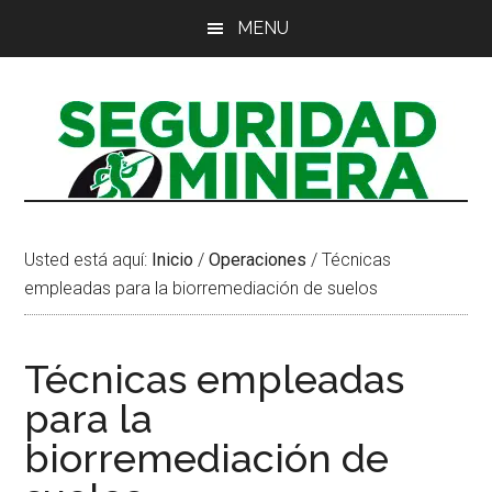
Saltar
Saltar
Saltar
MENU
al
a
al
contenido
la
pie
principal
barra
de
lateral
página
principal
Usted está aquí:
Inicio
/
Operaciones
/
Técnicas
empleadas para la biorremediación de suelos
Técnicas empleadas
para la
biorremediación de