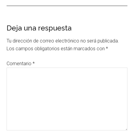
Interacciones
Deja una respuesta
con
Tu dirección de correo electrónico no será publicada.
los
Los campos obligatorios están marcados con
*
lectores
Comentario
*