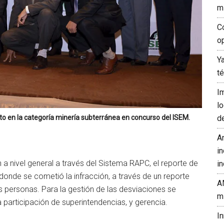
m
C
o
Y
t
I
l
 en la categoría minería subterránea en concurso del ISEM.
d
A
in
a nivel general a través del Sistema RAPC, el reporte de
in
ea donde se cometió la infracción, a través de un reporte
A
s personas. Para la gestión de las desviaciones se
m
 participación de superintendencias, y gerencia.
I