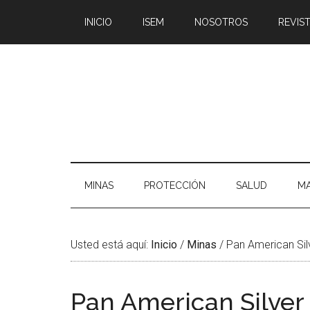
Saltar
Skip
Saltar
Saltar
INICIO
ISEM
NOSOTROS
REVIST
al
to
a
al
contenido
secondary
la
pie
principal
menu
barra
de
lateral
página
principal
MINAS
PROTECCIÓN
SALUD
MA
Usted está aquí:
Inicio
/
Minas
/
Pan American Sil
Pan American Silve