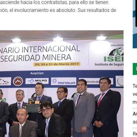
rasciende hacia los contratistas, para ello se tienen
ón, el involucramiento es absoluto. Sus resultados de
Te
ve
m
An
s
Re