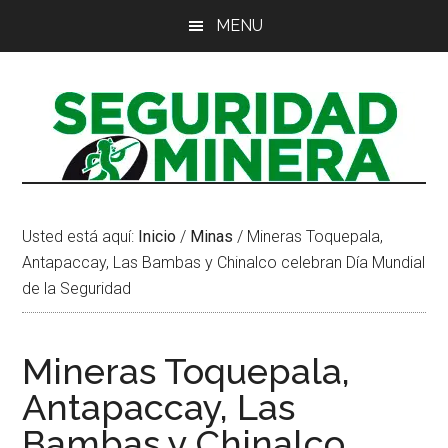
Saltar
Saltar
Saltar
MENU
al
a
al
contenido
la
pie
principal
barra
de
lateral
página
principal
Usted está aquí:
Inicio
/
Minas
/
Mineras Toquepala,
Antapaccay, Las Bambas y Chinalco celebran Día Mundial
de la Seguridad
Mineras Toquepala,
Antapaccay, Las
Bambas y Chinalco