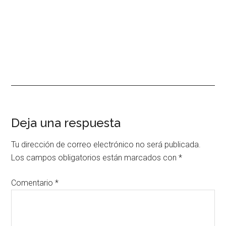
Interacciones
Deja una respuesta
con
Tu dirección de correo electrónico no será publicada.
los
Los campos obligatorios están marcados con
*
lectores
Comentario
*