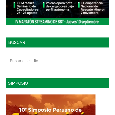
BUSCAR
Buscar
en
el
sitio...
SIMPOSIO