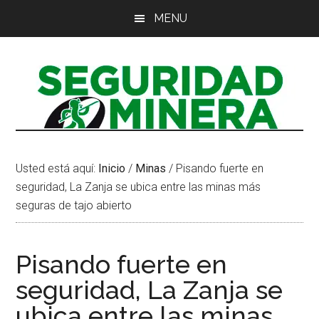
Saltar
Saltar
Saltar
MENU
al
a
al
contenido
la
pie
principal
barra
de
lateral
página
principal
Usted está aquí:
Inicio
/
Minas
/
Pisando fuerte en
seguridad, La Zanja se ubica entre las minas más
seguras de tajo abierto
Pisando fuerte en
seguridad, La Zanja se
ubica entre las minas