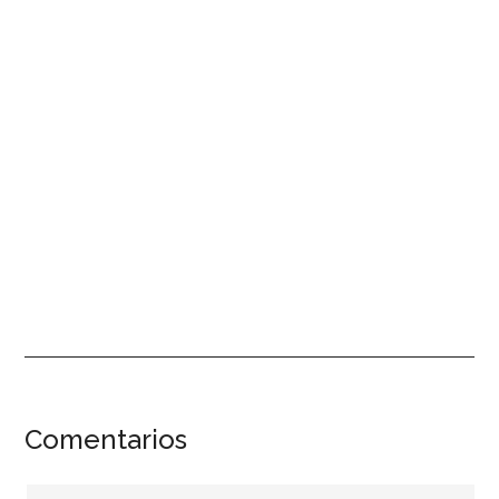
Interacciones
Comentarios
con