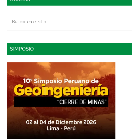
Buscar
en
el
sitio...
SIMPOSIO