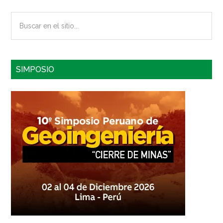
Buscar
en
el
sitio...
SIMPOSIO