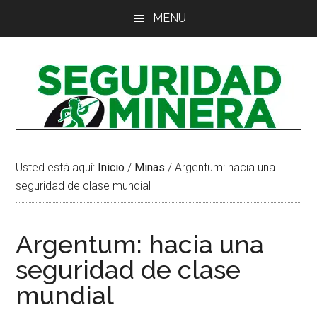
Saltar
Saltar
Saltar
MENU
al
a
al
contenido
la
pie
principal
barra
de
lateral
página
principal
Usted está aquí:
Inicio
/
Minas
/
Argentum: hacia una
seguridad de clase mundial
Argentum: hacia una
seguridad de clase
mundial