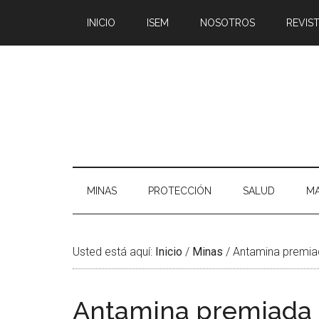
Saltar
Skip
Saltar
Saltar
INICIO
ISEM
NOSOTROS
REVIST
al
to
a
al
contenido
secondary
la
pie
principal
menu
barra
de
lateral
página
principal
MINAS
PROTECCIÓN
SALUD
MA
Usted está aquí:
Inicio
/
Minas
/
Antamina premiad
Antamina premiada 