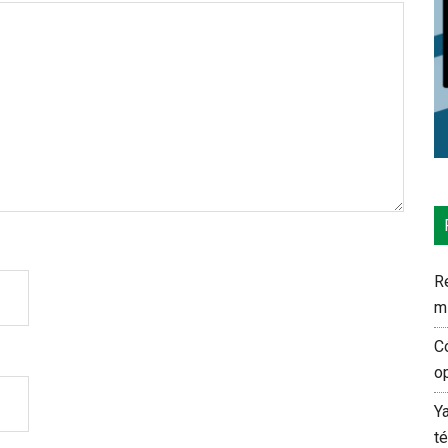
Re
m
C
o
Y
t