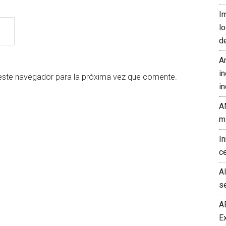
I
l
d
A
in
este navegador para la próxima vez que comente.
in
A
m
I
c
A
s
A
E