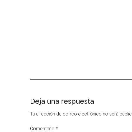
Interacciones
Deja una respuesta
con
Tu dirección de correo electrónico no será publi
los
Comentario
*