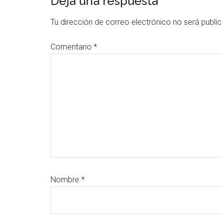
Interacciones
Deja una respuesta
con
Tu dirección de correo electrónico no será publi
los
Comentario
*
lectores
Nombre
*