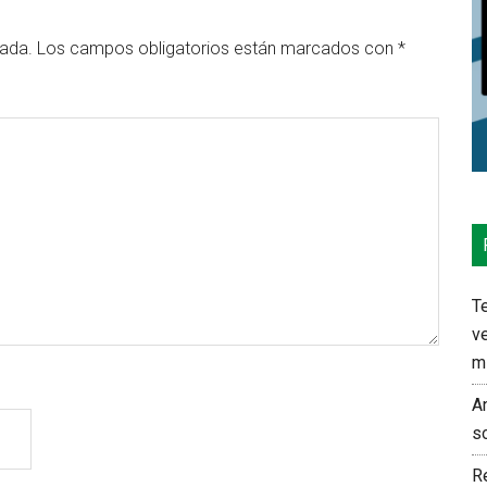
cada.
Los campos obligatorios están marcados con
*
Te
ve
m
An
s
Re