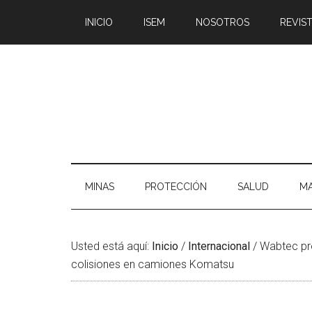
Saltar
Skip
Saltar
Saltar
INICIO
ISEM
NOSOTROS
REVIST
al
to
a
al
contenido
secondary
la
pie
principal
menu
barra
de
lateral
página
principal
MINAS
PROTECCIÓN
SALUD
MA
Usted está aquí:
Inicio
/
Internacional
/
Wabtec pro
colisiones en camiones Komatsu