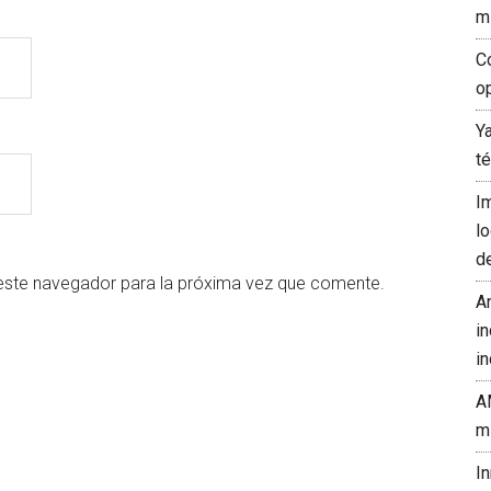
m
C
o
Y
t
I
l
d
este navegador para la próxima vez que comente.
A
in
in
A
m
I