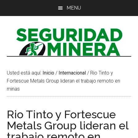
Saltar
Saltar
Saltar
MENU
al
a
al
contenido
la
pie
principal
barra
de
lateral
página
principal
Usted está aquí:
Inicio
/
Internacional
/
Rio Tinto y
Fortescue Metals Group lideran el trabajo remoto en
minas
Rio Tinto y Fortescue
Metals Group lideran el
trabajo remoto en