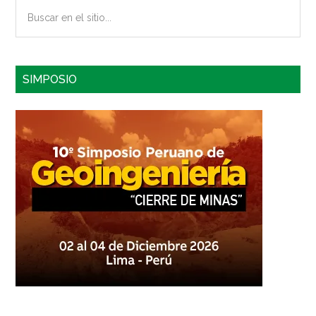
Buscar
en
el
sitio...
SIMPOSIO