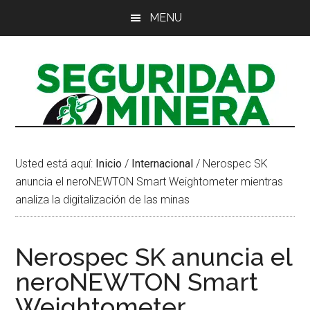
Saltar
Saltar
Saltar
MENU
al
a
al
contenido
la
pie
principal
barra
de
lateral
página
principal
Usted está aquí:
Inicio
/
Internacional
/
Nerospec SK
anuncia el neroNEWTON Smart Weightometer mientras
analiza la digitalización de las minas
Nerospec SK anuncia el
neroNEWTON Smart
Weightometer