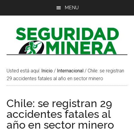
Saltar
Saltar
Saltar
MENU
al
a
al
contenido
la
pie
principal
barra
de
lateral
página
principal
Usted está aquí:
Inicio
/
Internacional
/
Chile: se registran
29 accidentes fatales al año en sector minero
Chile: se registran 29
accidentes fatales al
año en sector minero