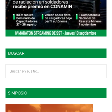
BUSCAR
Buscar
en
el
sitio...
SIMPOSIO