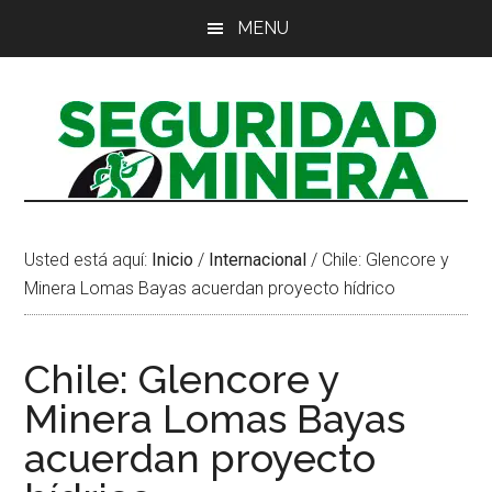
Saltar
Saltar
Saltar
MENU
al
a
al
contenido
la
pie
principal
barra
de
lateral
página
principal
Usted está aquí:
Inicio
/
Internacional
/
Chile: Glencore y
Minera Lomas Bayas acuerdan proyecto hídrico
Chile: Glencore y
Minera Lomas Bayas
acuerdan proyecto