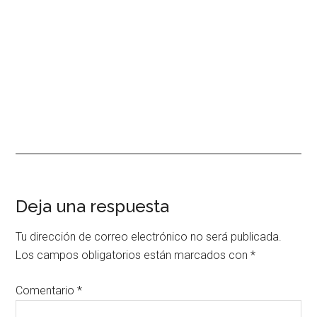
Interacciones
Deja una respuesta
con
Tu dirección de correo electrónico no será publicada.
los
Los campos obligatorios están marcados con
*
lectores
Comentario
*