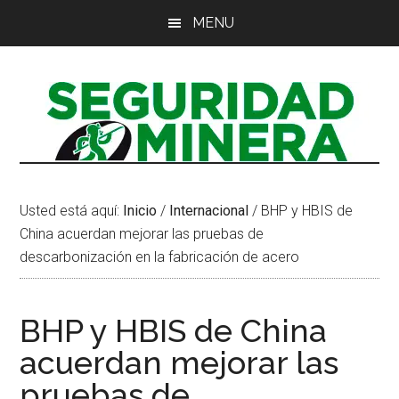
Saltar
Saltar
Saltar
MENU
al
a
al
contenido
la
pie
principal
barra
de
lateral
página
principal
Usted está aquí:
Inicio
/
Internacional
/
BHP y HBIS de
China acuerdan mejorar las pruebas de
descarbonización en la fabricación de acero
BHP y HBIS de China
acuerdan mejorar las
pruebas de