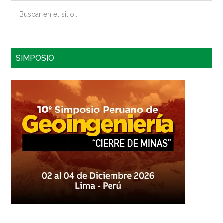
Buscar
en
el
sitio...
SIMPOSIO