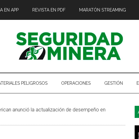
A EN APP
REVISTA EN PDF
MARATÓN STREAMING
TERIALES PELIGROSOS
OPERACIONES
GESTIÓN
B
ican anunció la actualización de desempeño en
l
p