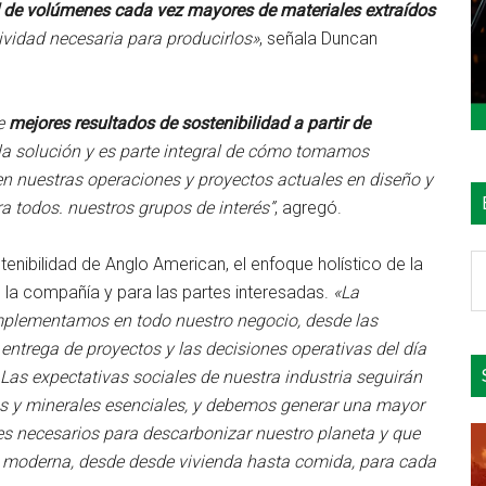
ad de volúmenes cada vez mayores de materiales extraídos
ividad necesaria para producirlos»
, señala Duncan
de
mejores resultados de sostenibilidad a partir de
la solución y es parte integral de cómo tomamos
(en nuestras operaciones y proyectos actuales en diseño y
a todos. nuestros grupos de interés”
, agregó.
B
enibilidad de Anglo American, el enfoque holístico de la
e
e la compañía y para las partes interesadas.
«La
el
implementamos en todo nuestro negocio, desde las
si
 entrega de proyectos y las decisiones operativas del día
 Las expectativas sociales de nuestra industria seguirán
es y minerales esenciales, y debemos generar una mayor
es necesarios para descarbonizar nuestro planeta y que
 moderna, desde desde vivienda hasta comida, para cada