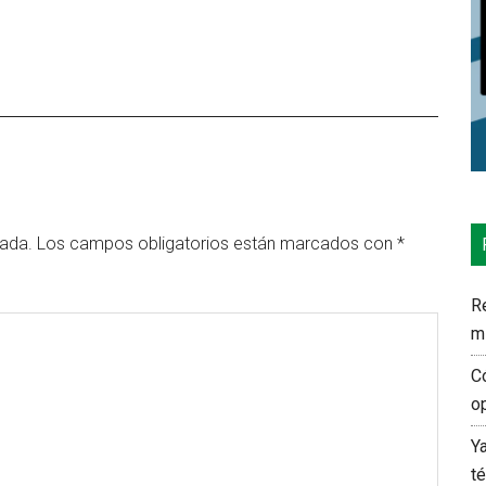
cada.
Los campos obligatorios están marcados con
*
Re
m
C
o
Y
t