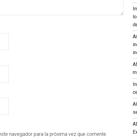
I
l
d
A
in
in
A
m
I
c
A
s
A
E
este navegador para la próxima vez que comente.