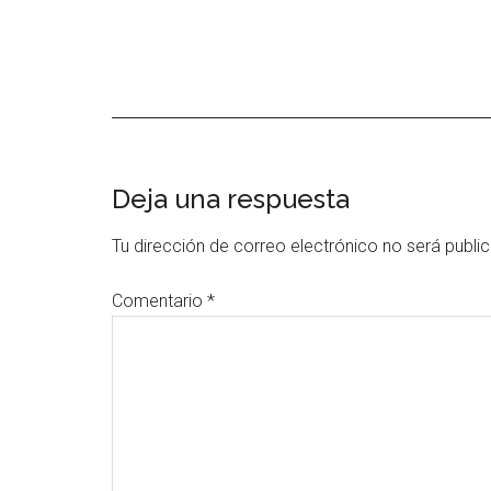
Interacciones
Deja una respuesta
con
Tu dirección de correo electrónico no será publi
los
Comentario
*
lectores