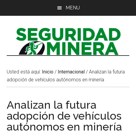
Saltar
Saltar
Saltar
MENU
al
a
al
contenido
la
pie
principal
barra
de
lateral
página
principal
Usted está aquí:
Inicio
/
Internacional
/
Analizan la futura
adopción de vehículos autónomos en minería
Analizan la futura
adopción de vehículos
autónomos en minería