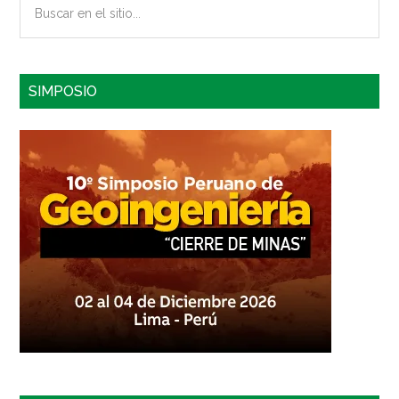
en
el
sitio...
SIMPOSIO