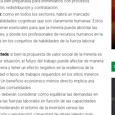
tá bien preparada para enfrentarlos con procesos
n, redistribución y contratación.
s:
como en todos los sectores, habrá un marcado
bilidades cognitivas que son claramente humanas. Estos
eran esenciales para que la minería pueda abordar las
es, y donde los profesionales de recursos humanos en la
 en los conjuntos de habilidades de la fuerza laboral
ctada:
si bien la propuesta de valor social de la minería es
 situación, el futuro del trabajo puede afectar de manera
ra y tener un efecto negativo en la resiliencia de la
 o tipos de trabajos requeridos en los sitios mineros
 Un beneficio económico menos directo implica una
estas comunidades.
 deberán considerar cómo equilibrar las demandas en
a las fuerzas laborales en función de las capacidades
iderando el retorno de la inversión versus las
upción y reputación); capacidad de atraer talento más