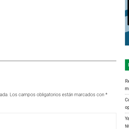
Re
m
cada.
Los campos obligatorios están marcados con
*
C
o
Y
t