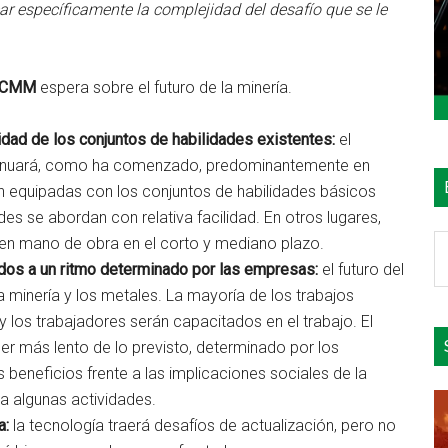
car específicamente la complejidad del desafío que se le
ICMM
espera sobre el futuro de la minería.
eidad de los conjuntos de habilidades existentes:
el
tinuará, como ha comenzado, predominantemente en
n equipadas con los conjuntos de habilidades básicos
es se abordan con relativa facilidad. En otros lugares,
B
 en mano de obra en el corto y mediano plazo.
e
idos a un ritmo determinado por las empresas:
el futuro del
el
 minería y los metales. La mayoría de los trabajos
si
 los trabajadores serán capacitados en el trabajo. El
er más lento de lo previsto, determinado por los
beneficios frente a las implicaciones sociales de la
a algunas actividades.
a:
la tecnología traerá desafíos de actualización, pero no