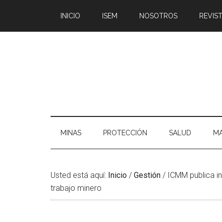
Saltar
Skip
Saltar
Saltar
INICIO
ISEM
NOSOTROS
REVIST
al
to
a
al
contenido
secondary
la
pie
principal
menu
barra
de
lateral
página
principal
MINAS
PROTECCIÓN
SALUD
MA
Usted está aquí:
Inicio
/
Gestión
/
ICMM publica in
trabajo minero