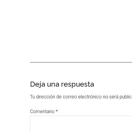
Interacciones
Deja una respuesta
con
Tu dirección de correo electrónico no será publi
los
Comentario
*
lectores