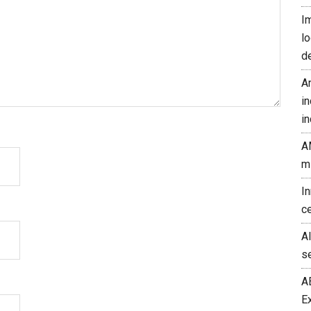
I
l
d
A
in
in
A
m
I
c
A
s
A
E