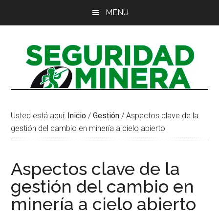
Saltar
Saltar
Saltar
MENU
al
a
al
contenido
la
pie
principal
barra
de
lateral
página
principal
Usted está aquí:
Inicio
/
Gestión
/
Aspectos clave de la
gestión del cambio en minería a cielo abierto
Aspectos clave de la
gestión del cambio en
minería a cielo abierto