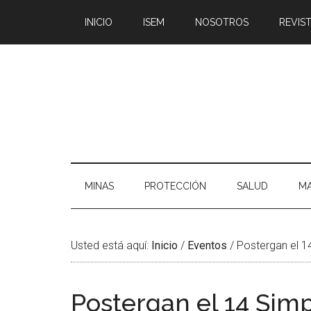
Saltar
Skip
Saltar
Saltar
INICIO
ISEM
NOSOTROS
REVIST
al
to
a
al
contenido
secondary
la
pie
principal
menu
barra
de
lateral
página
principal
MINAS
PROTECCIÓN
SALUD
MA
Usted está aquí:
Inicio
/
Eventos
/
Postergan el 14
Postergan el 14 Sim