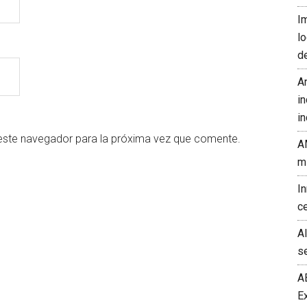
I
l
d
A
in
in
este navegador para la próxima vez que comente.
A
m
I
c
A
s
A
E