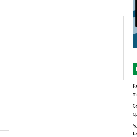
Re
m
C
o
Y
t