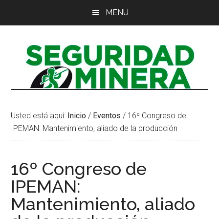
Saltar
Saltar
Saltar
MENU
al
a
al
contenido
la
pie
principal
barra
de
lateral
página
principal
Usted está aquí:
Inicio
/
Eventos
/
16º Congreso de
IPEMAN: Mantenimiento, aliado de la producción
16º Congreso de
IPEMAN:
Mantenimiento, aliado