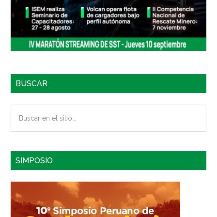
BUSCAR
Buscar
en
el
sitio...
SIMPOSIO