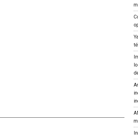
m
C
o
Y
t
I
l
d
A
in
in
A
m
I