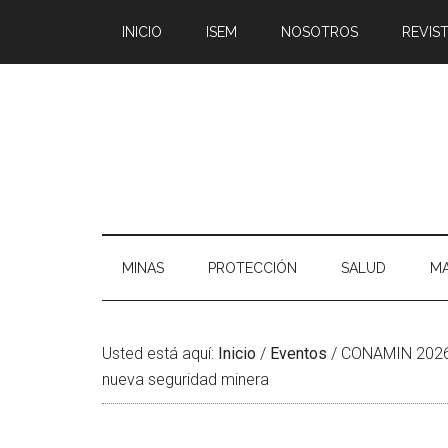
Saltar
Skip
Saltar
Saltar
INICIO
ISEM
NOSOTROS
REVIST
al
to
a
al
contenido
secondary
la
pie
principal
menu
barra
de
lateral
página
principal
MINAS
PROTECCIÓN
SALUD
MA
Usted está aquí:
Inicio
/
Eventos
/
CONAMIN 2026: 
nueva seguridad minera