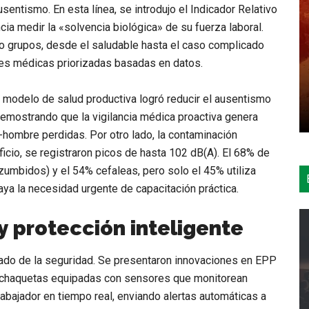
entismo. En esta línea, se introdujo el
Indicador Relativo
cia medir la «solvencia biológica» de su fuerza laboral.
nco grupos, desde el saludable hasta el caso complicado
ones médicas priorizadas basadas en datos.
l modelo de salud productiva logró reducir el
ausentismo
emostrando que la vigilancia médica proactiva genera
-hombre perdidas. Por otro lado, la
contaminación
icio, se registraron picos de hasta
102 dB(A)
. El 68% de
(zumbidos) y el 54% cefaleas, pero solo el
45% utiliza
raya la necesidad urgente de capacitación práctica.
 y protección inteligente
liado de la seguridad. Se presentaron innovaciones en
EPP
 chaquetas equipadas con sensores que monitorean
rabajador en tiempo real, enviando alertas automáticas a