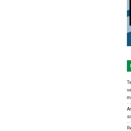
Te
ve
m
An
s
Re