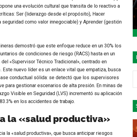
pone una evolución cultural que transita de lo reactivo a
ríticas:
Ser
(liderazgo desde el propósito),
Hacer
a seguridad como valor innegociable) y
Aprender
(gestión
 mineras demostró que este enfoque reduce en un
30% los
untarios de condiciones de riesgo (RACS) hasta en un
n del
«Supervisor Técnico Tradicional»
, centrado en
»
. Este nuevo líder es un enlace vital que empatiza, busca
B
 base conductual sólida: se detectó que los supervisores
e
ave para gestionar escenarios de alta presión. En minas de
el
azgo Visible en Seguridad (LVS)
incrementó su aplicación
si
83.3% en los accidentes de trabajo
.
 a la «salud productiva»
cia la
«salud productiva»
, que busca anticipar riesgos