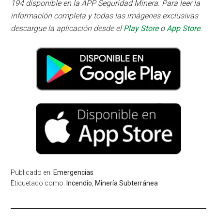
194 disponible en la APP Seguridad Minera. Para leer la
información completa y todas las imágenes exclusivas
descargue la aplicación desde el
Play Store
o
App Store
.
Publicado en:
Emergencias
Etiquetado como:
Incendio
,
Minería Subterránea