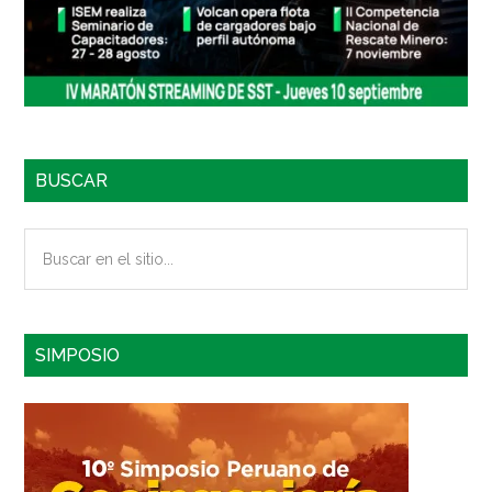
BUSCAR
Buscar
en
el
sitio...
SIMPOSIO