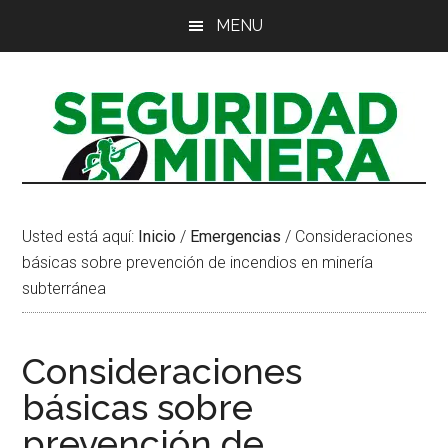
Saltar
Saltar
Saltar
MENU
al
a
al
contenido
la
pie
principal
barra
de
lateral
página
principal
Usted está aquí:
Inicio
/
Emergencias
/
Consideraciones
básicas sobre prevención de incendios en minería
subterránea
Consideraciones
básicas sobre
prevención de