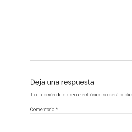
Interacciones
Deja una respuesta
con
Tu dirección de correo electrónico no será publi
los
Comentario
*
lectores