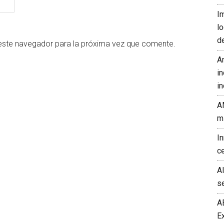
I
l
d
este navegador para la próxima vez que comente.
A
in
in
A
m
I
c
A
s
A
E