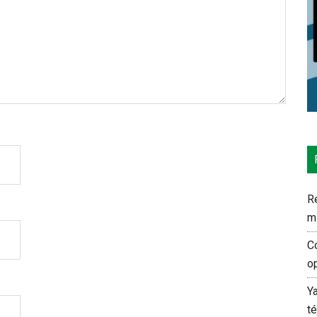
Re
m
C
o
Y
t