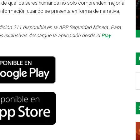
a de que los seres humanos no solo comprenden mejor a
n información cuando se presenta en forma de narrativa.
dición 211 disponible en la APP Seguridad Minera. Para
s exclusivas descargue la aplicación desde el
Play
B
e
el
si