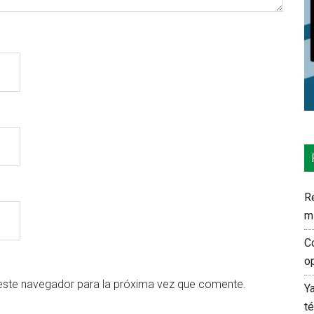
Re
m
C
o
este navegador para la próxima vez que comente.
Y
t