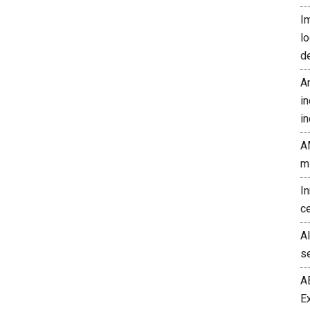
I
l
d
A
in
in
A
m
I
c
A
s
A
E