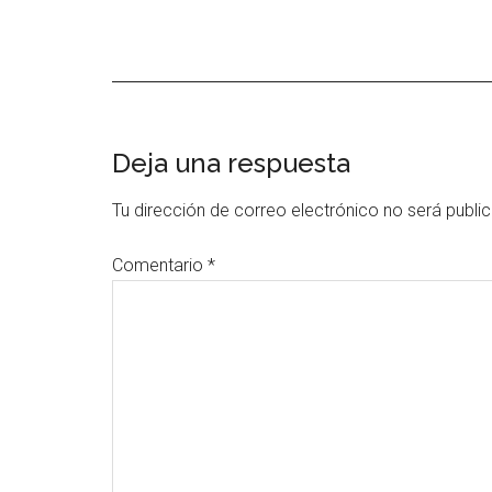
Interacciones
Deja una respuesta
con
Tu dirección de correo electrónico no será publi
los
Comentario
*
lectores