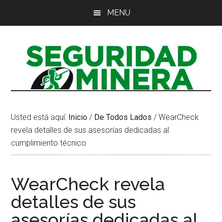
Saltar
Saltar
Saltar
MENU
al
a
al
contenido
la
pie
principal
barra
de
lateral
página
principal
Usted está aquí:
Inicio
/
De Todos Lados
/
WearCheck
revela detalles de sus asesorías dedicadas al
cumplimiento técnico
WearCheck revela
detalles de sus
asesorías dedicadas al