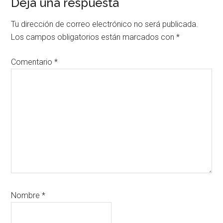
Interacciones
Deja una respuesta
con
Tu dirección de correo electrónico no será publicada.
los
Los campos obligatorios están marcados con
*
lectores
Comentario
*
Nombre
*