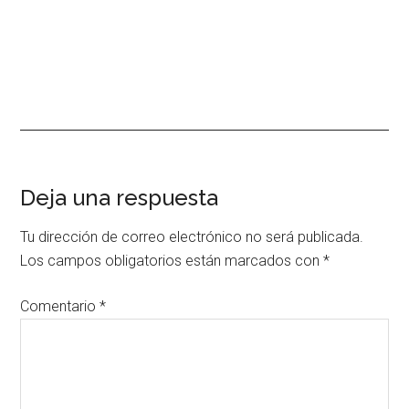
Interacciones
Deja una respuesta
con
Tu dirección de correo electrónico no será publicada.
los
Los campos obligatorios están marcados con
*
lectores
Comentario
*