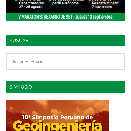
BUSCAR
Buscar
en
el
sitio...
SIMPOSIO