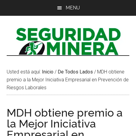
Saltar
Saltar
Saltar
MENU
al
a
al
contenido
la
pie
principal
barra
de
lateral
página
principal
Usted está aquí:
Inicio
/
De Todos Lados
/
MDH obtiene
premio a la Mejor Iniciativa Empresarial en Prevención de
Riesgos Laborales
MDH obtiene premio a
la Mejor Iniciativa
Empresarial en