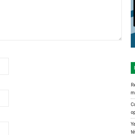
Re
m
C
o
Y
t