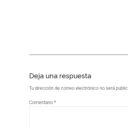
Interacciones
Deja una respuesta
con
Tu dirección de correo electrónico no será publi
los
Comentario
*
lectores