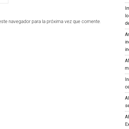
I
l
este navegador para la próxima vez que comente.
d
A
in
in
A
m
I
c
A
s
A
E