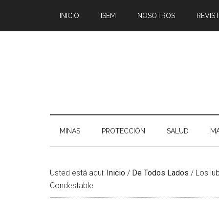
Saltar
Skip
Saltar
Saltar
INICIO
ISEM
NOSOTROS
REVIST
al
to
a
al
contenido
secondary
la
pie
principal
menu
barra
de
lateral
página
principal
MINAS
PROTECCIÓN
SALUD
MA
Usted está aquí:
Inicio
/
De Todos Lados
/
Los lub
Condestable