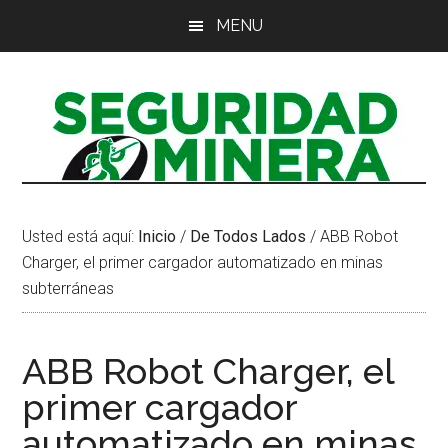
Saltar
Saltar
Saltar
MENU
al
a
al
contenido
la
pie
principal
barra
de
lateral
página
principal
Usted está aquí:
Inicio
/
De Todos Lados
/
ABB Robot
Charger, el primer cargador automatizado en minas
subterráneas
ABB Robot Charger, el
primer cargador
automatizado en minas