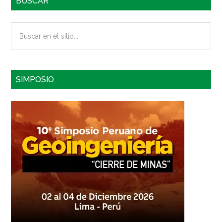
BUSCAR
Buscar
en
el
sitio...
SIMPOSIO