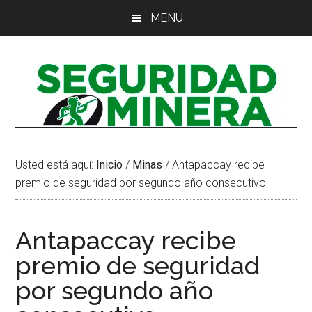
Saltar
Saltar
MENU
al
al
contenido
pie
principal
de
página
Usted está aquí:
Inicio
/
Minas
/
Antapaccay recibe
premio de seguridad por segundo año consecutivo
Antapaccay recibe
premio de seguridad
por segundo año